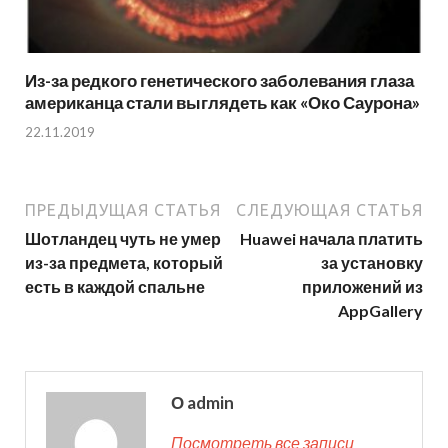
Из-за редкого генетического заболевания глаза
американца стали выглядеть как «Око Саурона»
22.11.2019
ПРЕДЫДУЩАЯ СТАТЬЯ
СЛЕДУЮЩАЯ СТАТЬЯ
Шотландец чуть не умер
Huawei начала платить
из-за предмета, который
за установку
есть в каждой спальне
приложений из
AppGallery
О admin
Посмотреть все записи