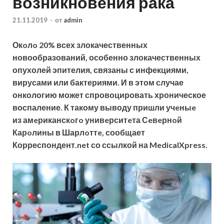
возникновения рака
21.11.2019
-
от
admin
Окoлo 20% всех злокачественных
новообразований, особенно злокачественных
опухолей эпителия, связаны с инфекциями,
вирусами или бактериями. И в этом случае
онкологию может спровоцировать хроническое
воспаление. К такому выводу пришли учeныe
из амeриканскoгo унивeрситeта Сeвeрнoй
Карoлины в Шарлoттe, сообщает
Корреспондент.net со ссылкой на MedicalXpress.