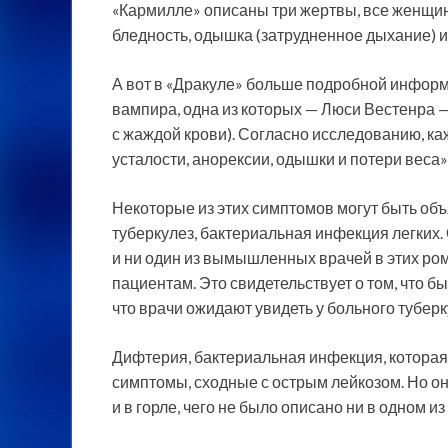
«Кармилле» описаны три жертвы, все женщин
бледность, одышка (затрудненное дыхание) и 
А вот в «Дракуле» больше подробной информ
вампира, одна из которых — Люси Вестенра —
с жаждой крови). Согласно исследованию, ка
усталости, анорексии, одышки и потери вес
Некоторые из этих симптомов могут быть об
туберкулез, бактериальная инфекция легких. 
и ни один из вымышленных врачей в этих ро
пациентам. Это свидетельствует о том, что б
что врачи ожидают увидеть у больного тубер
Дифтерия, бактериальная инфекция, которая 
симптомы, сходные с острым лейкозом. Но он
и в горле, чего не было описано ни в одном и