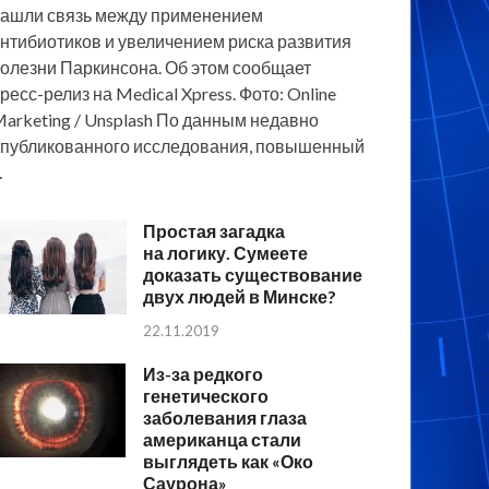
ашли связь между применением
нтибиотиков и увеличением риска развития
олезни Паркинсона. Об этом сообщает
ресс-релиз на Medical Xpress. Фото: Online
arketing / Unsplash По данным недавно
публикованного исследования, повышенный
…
Простая загадка
на логику. Сумеете
доказать существование
двух людей в Минске?
22.11.2019
Из-за редкого
генетического
заболевания глаза
американца стали
выглядеть как «Око
Саурона»