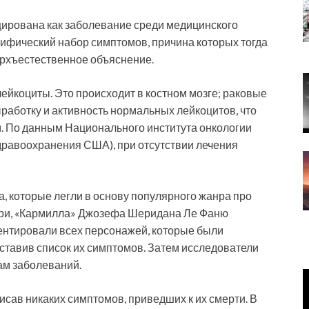
цирована как заболевание среди медицинского
ифический набор симптомов, причина которых тогда
ерхъестественное объяснение.
лейкоциты. Это происходит в костном мозге; раковые
работку и активность нормальных лейкоцитов, что
м. По данным Национального института онкологии
дравоохранения США), при отсутствии лечения
, которые легли в основу популярного жанра про
ри, «Кармилла» Джозефа Шеридана Ле Фаню
ентировали всех персонажей, которые были
тавив список их симптомов. Затем исследователи
ам заболеваний.
исав никаких симптомов, приведших к их смерти. В