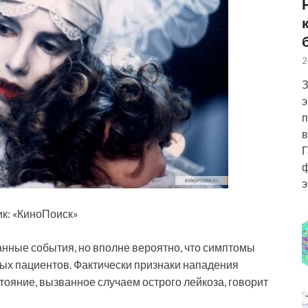
2
З
э
п
в
Г
ф
э
ик: «КиноПоиск»
нные события, но вполне вероятно, что симптомы
ых пациентов. Фактически признаки нападения
ояние, вызванное случаем острого лейкоза, говорит