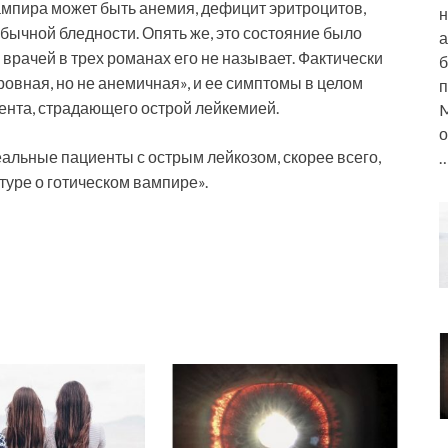
мпира может быть анемия, дефицит эритроцитов,
н
обычной бледности. Опять же, это состояние было
а
з врачей в трех романах его не называет. Фактически
б
ровная, но не анемичная», и ее симптомы в целом
п
ента, страдающего острой лейкемией.
M
о
альные пациенты с острым лейкозом, скорее всего,
уре о готическом вампире».