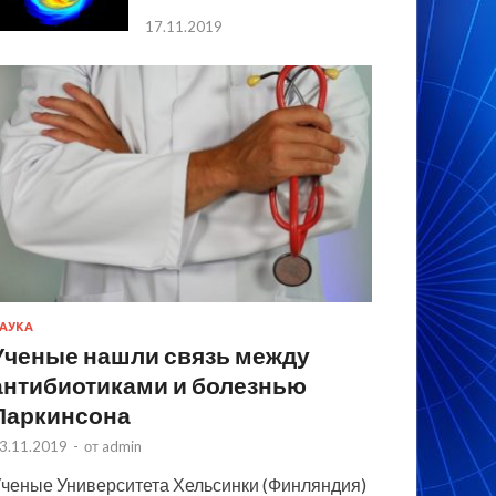
17.11.2019
АУКА
Ученые нашли связь между
антибиотиками и болезнью
Паркинсона
3.11.2019
-
от
admin
ченые Университета Хельсинки (Финляндия)