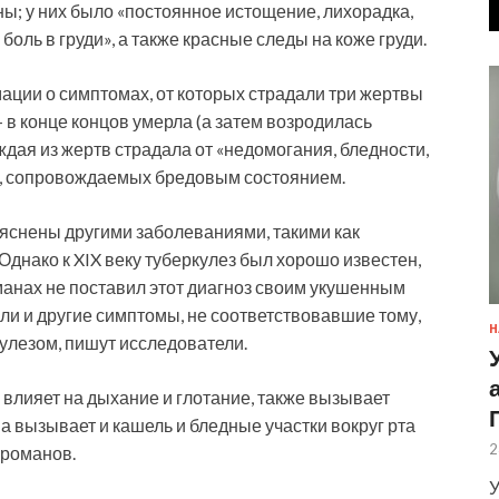
ы; у них было «постоянное истощение, лихорадка,
боль в груди», а также красные следы на коже груди.
ации о симптомах, от которых страдали три жертвы
 в конце концов умерла (а затем возродилась
ждая из жертв страдала от «недомогания, бледности,
а», сопровождаемых бредовым состоянием.
ъяснены другими заболеваниями, такими как
Однако к XIX веку туберкулез был хорошо известен,
манах не поставил этот диагноз своим укушенным
ыли и другие симптомы, не соответствовавшие тому,
Н
кулезом, пишут исследователи.
влияет на дыхание и глотание, также вызывает
а вызывает и кашель и бледные участки вокруг рта
2
з романов.
У