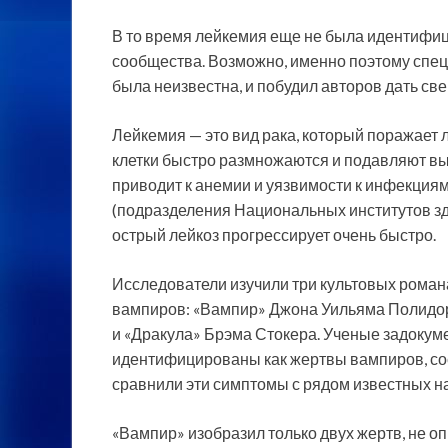
В то время лейкемия еще не была идентифи
сообщества. Возможно, именно поэтому спец
была неизвестна, и побудил авторов дать св
Лейкемия — это вид рака, который поражает 
клетки быстро размножаются и подавляют вы
приводит к анемии и уязвимости к инфекция
(подразделения Национальных институтов з
острый лейкоз прогрессирует очень быстро.
Исследователи изучили три культовых романа
вампиров: «Вампир» Джона Уильяма Полидо
и «Дракула» Брэма Стокера. Ученые задокум
идентифицированы как жертвы вампиров, сос
сравнили эти симптомы с рядом известных н
«Вампир» изобразил только двух жертв, не оп