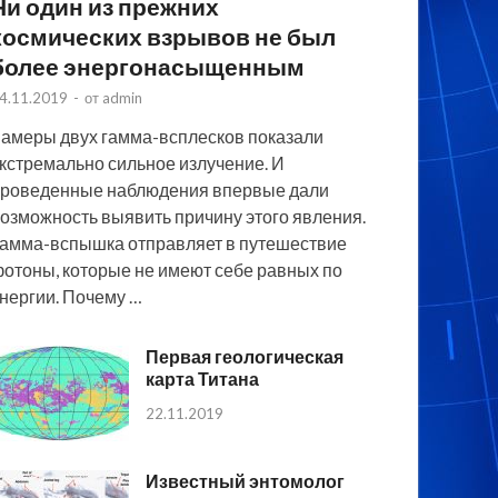
Ни один из прежних
космических взрывов не был
более энергонасыщенным
4.11.2019
-
от
admin
амеры двух гамма-всплесков показали
кстремально сильное излучение. И
роведенные наблюдения впервые дали
озможность выявить причину этого явления.
амма-вспышка отправляет в путешествие
отоны, которые не имеют себе равных по
нергии. Почему …
Первая геологическая
карта Титана
22.11.2019
Известный энтомолог