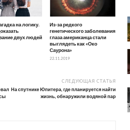
агадка на логику.
Из-за редкого
оказать
генетического заболевания
вание двух людей
глаза американца стали
выглядеть как «Око
Саурона»
22.11.2019
СЛЕДУЮЩАЯ СТАТЬЯ
овал
На спутнике Юпитера, где планируется найти
усы
жизнь, обнаружили водяной пар