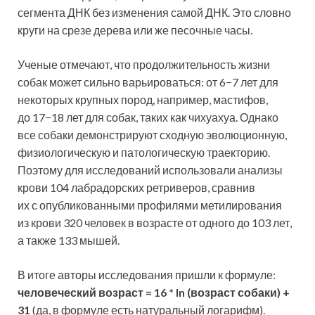
сегмента ДНК без изменения самой ДНК. Это словно
круги на срезе дерева или же песочные часы.
Ученые отмечают, что продолжительность жизни
собак может сильно варьироваться: от 6−7 лет для
некоторых крупных пород, например, мастифов,
до 17−18 лет для собак, таких как чихуахуа. Однако
все собаки демонстрируют сходную эволюционную,
физиологическую и патологическую траекторию.
Поэтому для исследований использовали анализы
крови 104 лабрадорских ретриверов, сравнив
их с опубликованными профилями метилирования
из крови 320 человек в возрасте от одного до 103 лет,
а также 133 мышей.
В итоге авторы исследования пришли к формуле:
человеческий возраст = 16 * ln (возраст собаки) +
31
(да, в формуле есть натуральный логарифм).