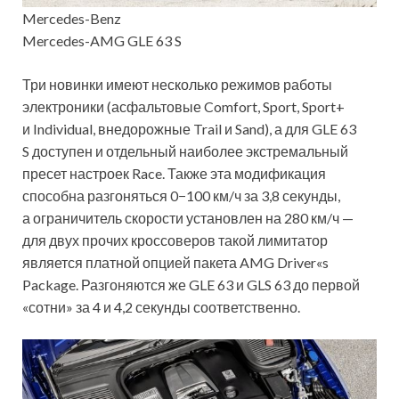
Mercedes-Benz
Mercedes-AMG GLE 63 S
Три новинки имеют несколько режимов работы
электроники (асфальтовые Comfort, Sport, Sport+
и Individual, внедорожные Trail и Sand), а для GLE 63
S доступен и отдельный наиболее экстремальный
пресет настроек Race. Также эта модификация
способна разгоняться 0−100 км/ч за 3,8 секунды,
а ограничитель скорости установлен на 280 км/ч —
для двух прочих кроссоверов такой лимитатор
является платной опцией пакета AMG Driver«s
Package. Разгоняются же GLE 63 и GLS 63 до первой
«сотни» за 4 и 4,2 секунды соответственно.