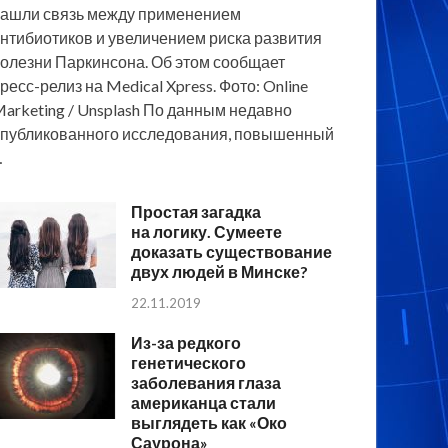
ашли связь между применением
нтибиотиков и увеличением риска развития
олезни Паркинсона. Об этом сообщает
ресс-релиз на Medical Xpress. Фото: Online
arketing / Unsplash По данным недавно
публикованного исследования, повышенный
…
Простая загадка
на логику. Сумеете
доказать существование
двух людей в Минске?
22.11.2019
Из-за редкого
генетического
заболевания глаза
американца стали
выглядеть как «Око
Саурона»