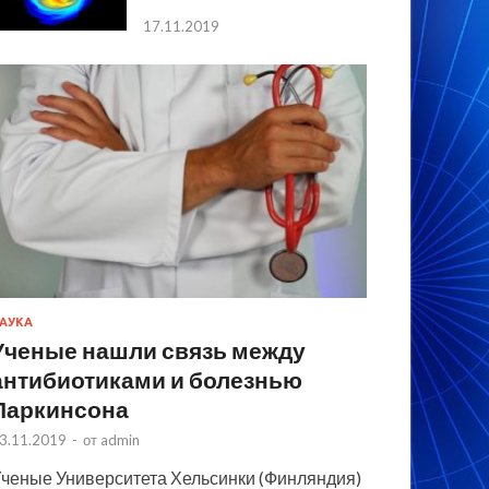
17.11.2019
АУКА
Ученые нашли связь между
антибиотиками и болезнью
Паркинсона
3.11.2019
-
от
admin
ченые Университета Хельсинки (Финляндия)