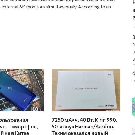
o external 6K monitors simultaneously. According to an
2
З
э
п
в
Г
ф
э
ользования
7250 мА•ч, 40 Вт, Kirin 990,
ve — смартфон,
5G и звук Harman/Kardon.
 не в Китае
Таким оказался новый