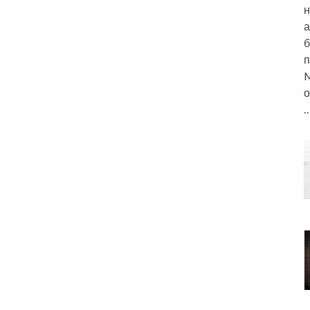
н
а
б
п
M
о