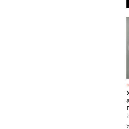
Н
2
У