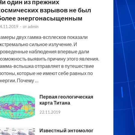
Ни один из прежних
космических взрывов не был
более энергонасыщенным
4.11.2019
-
от
admin
амеры двух гамма-всплесков показали
кстремально сильное излучение. И
роведенные наблюдения впервые дали
озможность выявить причину этого явления.
амма-вспышка отправляет в путешествие
отоны, которые не имеют себе равных по
нергии. Почему …
Первая геологическая
карта Титана
22.11.2019
Известный энтомолог