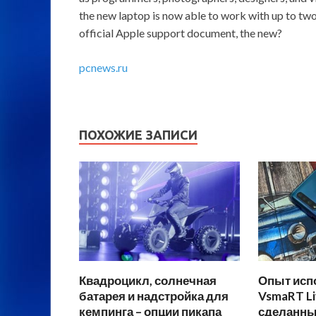
the new laptop is now able to work with up to tw
official Apple support document, the new?
pcnews.ru
ПОХОЖИЕ ЗАПИСИ
Квадроцикл, солнечная
Опыт исп
батарея и надстройка для
VsmaRT Li
кемпинга – опции пикапа
сделанный