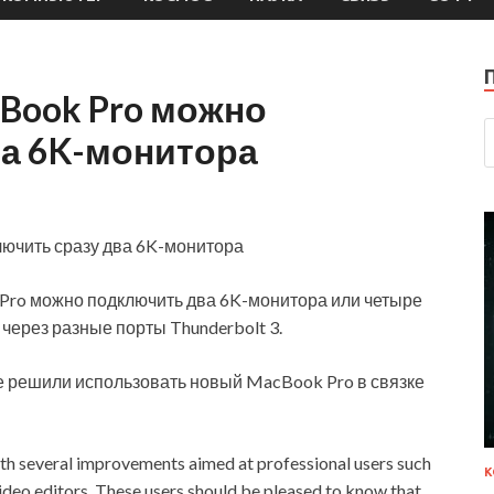
Book Pro можно
ва 6K-монитора
 Pro можно подключить два 6K-монитора или четыре
через разные порты Thunderbolt 3.
е решили использовать новый MacBook Pro в связке
th several improvements aimed at professional users such
К
deo editors. These users should be pleased to know that