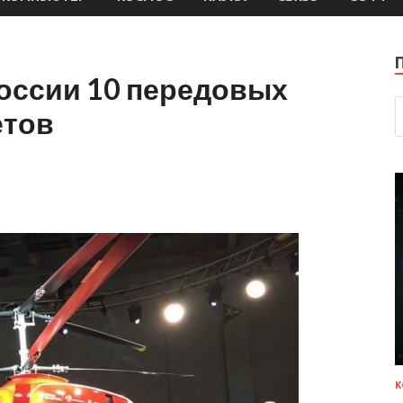
России 10 передовых
етов
К