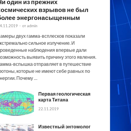
Ни один из прежних
космических взрывов не был
более энергонасыщенным
4.11.2019
-
от
admin
амеры двух гамма-всплесков показали
кстремально сильное излучение. И
роведенные наблюдения впервые дали
озможность выявить причину этого явления.
амма-вспышка отправляет в путешествие
отоны, которые не имеют себе равных по
нергии. Почему …
Первая геологическая
карта Титана
22.11.2019
Известный энтомолог