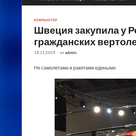
КОМПЬЮТЕР
Швеция закупила у 
гражданских вертол
18.11.2019
-
от
admin
Не самолетами и ракетами едиными