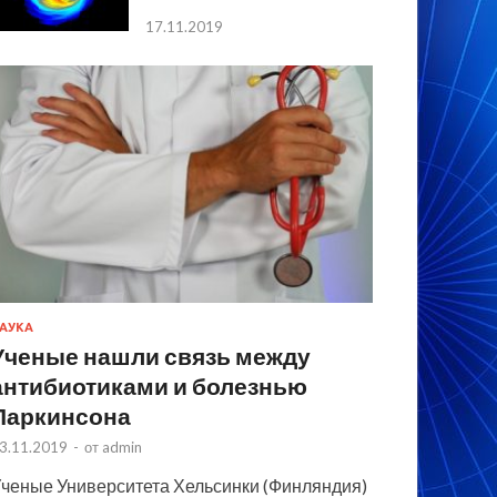
17.11.2019
АУКА
Ученые нашли связь между
антибиотиками и болезнью
Паркинсона
3.11.2019
-
от
admin
ченые Университета Хельсинки (Финляндия)