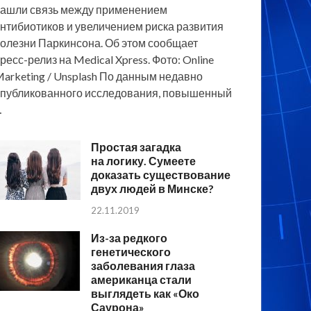
ашли связь между применением
нтибиотиков и увеличением риска развития
олезни Паркинсона. Об этом сообщает
ресс-релиз на Medical Xpress. Фото: Online
arketing / Unsplash По данным недавно
публикованного исследования, повышенный
…
Простая загадка
на логику. Сумеете
доказать существование
двух людей в Минске?
22.11.2019
Из-за редкого
генетического
заболевания глаза
американца стали
выглядеть как «Око
Саурона»