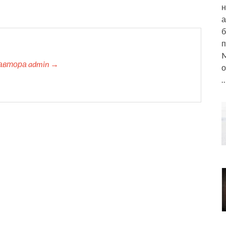
н
а
б
п
M
автора admin →
о