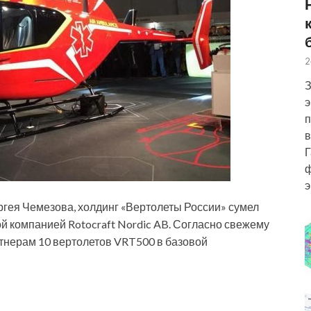
2
З
э
п
в
Г
ф
э
ергея Чемезова, холдинг «Вертолеты России» сумел
й компанией Rotocraft Nordic AB. Согласно свежему
ртнерам 10 вертолетов
VRT500 в базовой