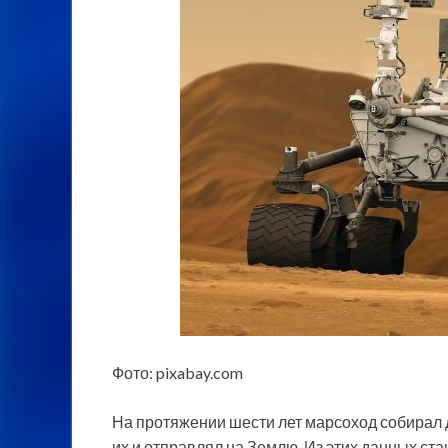
Фото: pixabay.com
На протяжении шести лет марсоход собирал
их и отправлял на Землю. Из этих данных ст