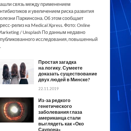
ашли связь между применением
нтибиотиков и увеличением риска развития
олезни Паркинсона. Об этом сообщает
ресс-релиз на Medical Xpress. Фото: Online
arketing / Unsplash По данным недавно
публикованного исследования, повышенный
…
Простая загадка
на логику. Сумеете
доказать существование
двух людей в Минске?
22.11.2019
Из-за редкого
генетического
заболевания глаза
американца стали
выглядеть как «Око
Саурона»