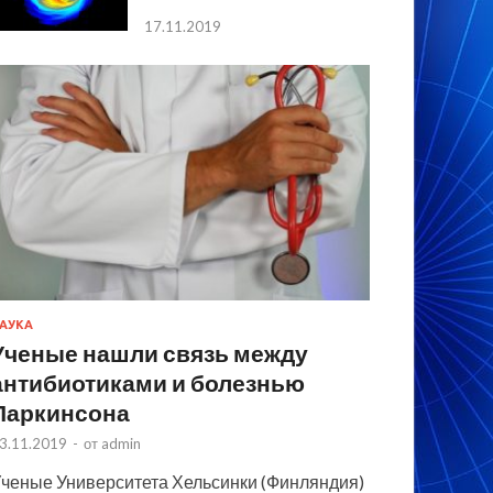
17.11.2019
АУКА
Ученые нашли связь между
антибиотиками и болезнью
Паркинсона
3.11.2019
-
от
admin
ченые Университета Хельсинки (Финляндия)