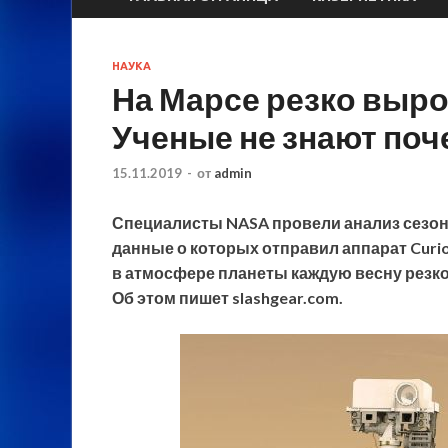
НАУКА
На Марсе резко выро
Ученые не знают поч
15.11.2019
-
от
admin
Специалисты NASA провели анализ сезо
данные о которых отправил аппарат Curio
в атмосфере планеты каждую весну резко 
Об этом пишет slashgear.com.