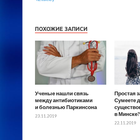
ПОХОЖИЕ ЗАПИСИ
Ученые нашли связь
Простая з
между антибиотиками
Сумеете д
и болезнью Паркинсона
существо
в Минске?
23.11.2019
22.11.2019