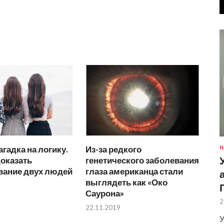
агадка на логику.
Из-за редкого
Н
оказать
генетического заболевания
вание двух людей
глаза американца стали
выглядеть как «Око
Саурона»
2
22.11.2019
У