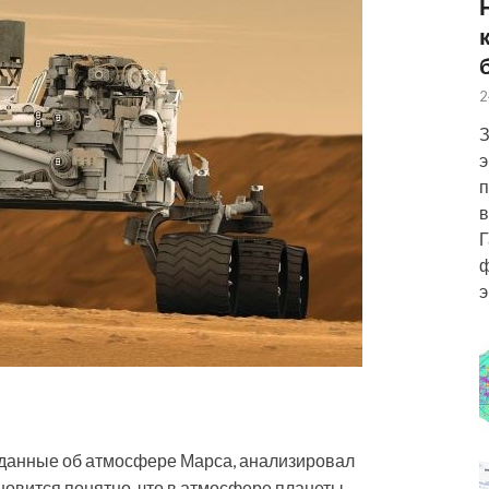
2
З
э
п
в
Г
ф
э
 данные об атмосфере Марса, анализировал
ановится понятно, что в атмосфере планеты