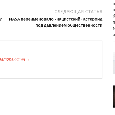
н
а
СЛЕДУЮЩАЯ СТАТЬЯ
б
ил
NASA переименовало «нацистский» астероид
п
под давлением общественности
M
о
автора admin →