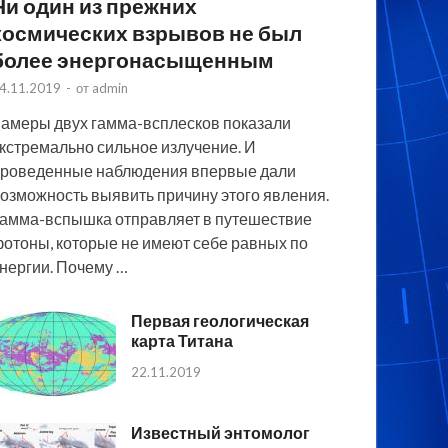
Ни один из прежних
космических взрывов не был
более энергонасыщенным
4.11.2019
-
от
admin
амеры двух гамма-всплесков показали
кстремально сильное излучение. И
роведенные наблюдения впервые дали
озможность выявить причину этого явления.
амма-вспышка отправляет в путешествие
отоны, которые не имеют себе равных по
нергии. Почему …
Первая геологическая
карта Титана
22.11.2019
Известный энтомолог