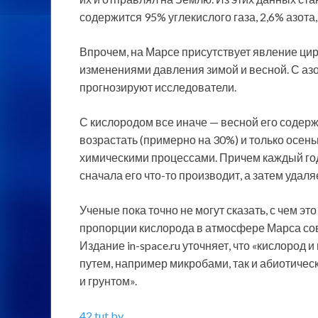
содержится 95% углекислого газа, 2,6% азота,
Впрочем, на Марсе присутствует явление цир
изменениями давления зимой и весной. С азот
прогнозируют исследователи.
С кислородом все иначе — весной его содер
возрастать (примерно на 30%) и только осен
химическими процессами. Причем каждый год
сначала его что-то производит, а затем удаля
Ученые пока точно не могут сказать, с чем э
пропорции кислорода в атмосфере Марса сов
Издание in-space.ru уточняет, что «кислород
путем, например микробами, так и абиотичес
и грунтом».
42.tut.by