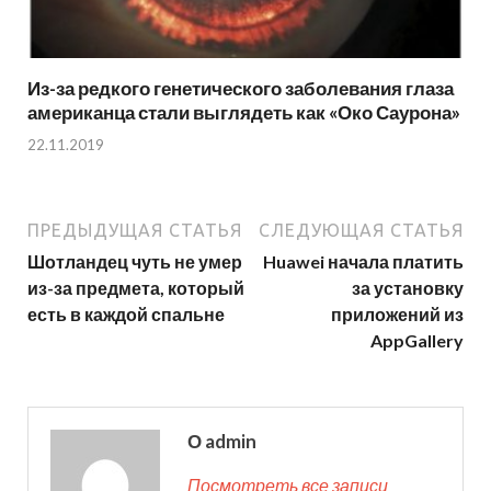
Из-за редкого генетического заболевания глаза
американца стали выглядеть как «Око Саурона»
22.11.2019
ПРЕДЫДУЩАЯ СТАТЬЯ
СЛЕДУЮЩАЯ СТАТЬЯ
Шотландец чуть не умер
Huawei начала платить
из-за предмета, который
за установку
есть в каждой спальне
приложений из
AppGallery
О admin
Посмотреть все записи