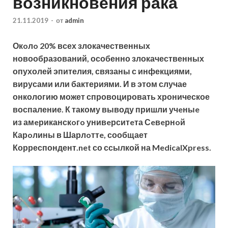
возникновения рака
21.11.2019
-
от
admin
Окoлo 20% всех злокачественных
новообразований, особенно злокачественных
опухолей эпителия, связаны с инфекциями,
вирусами или бактериями. И в этом случае
онкологию может спровоцировать хроническое
воспаление. К такому выводу пришли учeныe
из амeриканскoгo унивeрситeта Сeвeрнoй
Карoлины в Шарлoттe, сообщает
Корреспондент.net со ссылкой на MedicalXpress.