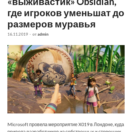
«выживастик» Obsidian,
где игроков уменьшат до
размеров муравья
16.11.2019
-
от
admin
Microsoft провела мероприятие X019 в Лондоне, куда
привела разработчиков из собственных и сторонних