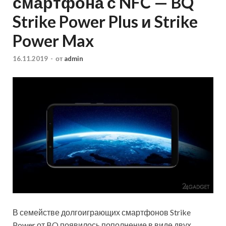
смартфона с NFC — BQ
Strike Power Plus и Strike
Power Max
16.11.2019
-
от
admin
В семействе долгоиграющих смартфонов Strike
Power от BQ появилось пополнение в виде двух