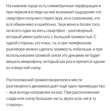
На нижнем торце есть симметричная перфорация и
при первом взгляде на неё возникает ощущение что
смартфон получил стерео звук, но к сожалению, это
всё обманчиво и ошибочно. Звук моно и более того,
он всего один на весь смартфон – разговорный,
который умеет работать с большой громкостью. С
одной стороны это плюс, т.к. и при телефонном
разговоре можно сделать громкость побольше, и при
использовании громкой связи это динамик не будет
мешать микрофону, который как раз и прячется одном
из отверстий снизу.
Расположений громкоговорителя в месте
разговорного динамика даёт ещё одно преимущество
– звук всегда направлен на вас. При расположении
сзади или снизу большая часть звука шла «не в ту
сторону».